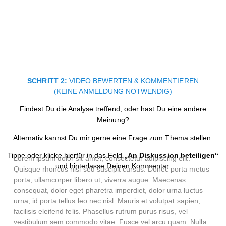
SCHRITT 2:
VIDEO BEWERTEN & KOMMENTIEREN
(KEINE ANMELDUNG NOTWENDIG)
Findest Du die Analyse treffend, oder hast Du eine andere
Meinung?
Alternativ kannst Du mir gerne eine Frage zum Thema stellen.
Tippe oder klicke hierfür in das Feld
„An Diskussion beteiligen“
Lorem ipsum dolor sit amet, consectetur adipiscing elit.
und hinterlasse Deinen Kommentar.
Quisque rhoncus nisi sed suscipit cursus. Donec porta metus
porta, ullamcorper libero ut, viverra augue. Maecenas
consequat, dolor eget pharetra imperdiet, dolor urna luctus
urna, id porta tellus leo nec nisl. Mauris et volutpat sapien,
facilisis eleifend felis. Phasellus rutrum purus risus, vel
vestibulum sem commodo vitae. Fusce vel arcu quam. Nulla